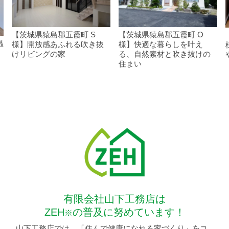
【茨城県猿島郡五霞町 S
【茨城県猿島郡五霞町 O
温
様】開放感あふれる吹き抜
様】快適な暮らしを叶え
s
けリビングの家
る、自然素材と吹き抜けの
住まい
有限会社山下工務店は
ZEH
の普及に努めています！
※
山下工務店では、「住んで健康になれる家づくり」をコ