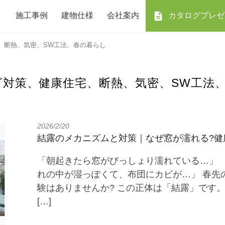
ト
施工事例
建物仕様
会社案内
カタログプレゼ
、断熱、気密、SW工法、春の暮らし
ビ対策、健康住宅、断熱、気密、SW工法
2026/2/20
結露のメカニズムと対策｜なぜ窓が濡れる?健
「朝起きたら窓がびっしょり濡れている…」 
れの中が湿っぽくて、布団にカビが…」 春先
験はありませんか? この正体は「結露」です
[…]