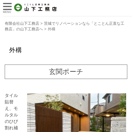
MENU
有限会社山下工務店
>
茨城でリノベーションなら「とことん正直な工
務店」の山下工務店へ
>
外構
外構
玄関ポーチ
タイル
貼替
え、モ
ルタル
のひび
割れ補