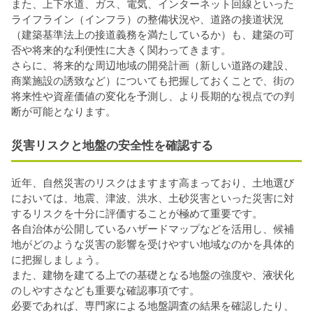
また、上下水道、ガス、電気、インターネット回線といった
ライフライン（インフラ）の整備状況や、道路の接道状況
（建築基準法上の接道義務を満たしているか）も、建築の可
否や将来的な利便性に大きく関わってきます。
さらに、将来的な周辺地域の開発計画（新しい道路の建設、
商業施設の誘致など）についても把握しておくことで、街の
将来性や資産価値の変化を予測し、より長期的な視点での判
断が可能となります。
災害リスクと地盤の安全性を確認する
近年、自然災害のリスクはますます高まっており、土地選び
においては、地震、津波、洪水、土砂災害といった災害に対
するリスクを十分に評価することが極めて重要です。
各自治体が公開しているハザードマップなどを活用し、候補
地がどのような災害の影響を受けやすい地域なのかを具体的
に把握しましょう。
また、建物を建てる上での基礎となる地盤の強度や、液状化
のしやすさなども重要な確認事項です。
必要であれば、専門家による地盤調査の結果を確認したり、