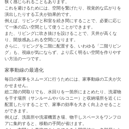
狭く感じられることもあります。
これを避けるためには、空間を繋げたり、視覚的な広がりを
演出したりする工夫が効果的です。
例えば、リビングと和室を続き間にすることで、必要に応じ
て一体の広い空間として使うことができます。
また、リビングに吹き抜けを設けることで、天井が高くな
り、開放感あふれる空間になります。
さらに、リビングを二階に配置する、いわゆる「二階リビン
グ」も、視線が気にならず、より広く明るい空間を作りやす
い方法の一つです。
家事動線の最適化
毎日の家事をスムーズに行うためには、家事動線の工夫が欠
かせません。
総二階の間取りでも、水回りを一箇所にまとめたり、洗濯物
を干す場所（サンルームやバルコニー）と収納場所を近くに
配置したりすることで、家事の効率を大きく向上させること
ができます。
例えば、洗面所や洗濯機置き場、物干しスペースをワンフロ
アに集約すると、移動の手間が省けます。